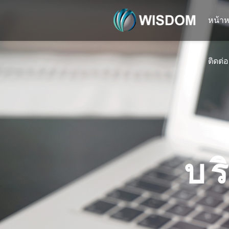
หน้าห
ติดต่
บร