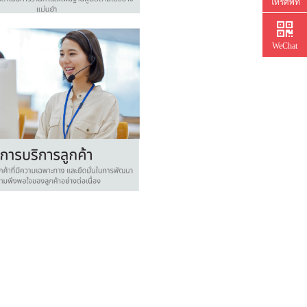
โทรศัพท์
WeChat